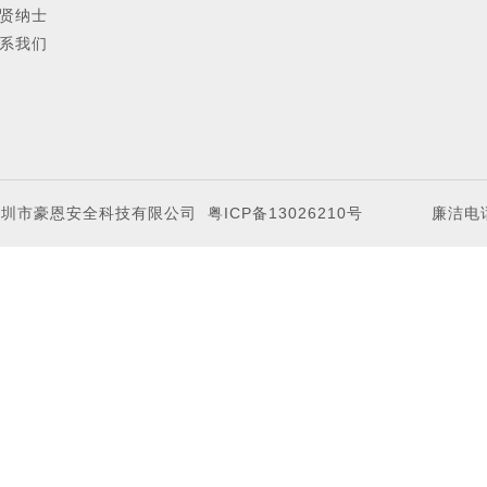
贤纳士
外探测器
玻破开关
门窗
系我们
动红外探测器
探测器支架
烟雾
鉴红外探测器
一氧
测器
水浸
警探测器
户外
测器
幕帘
深圳市豪恩安全科技有限公司
粤ICP备13026210号
廉洁电话
测器
无线
户外
无线