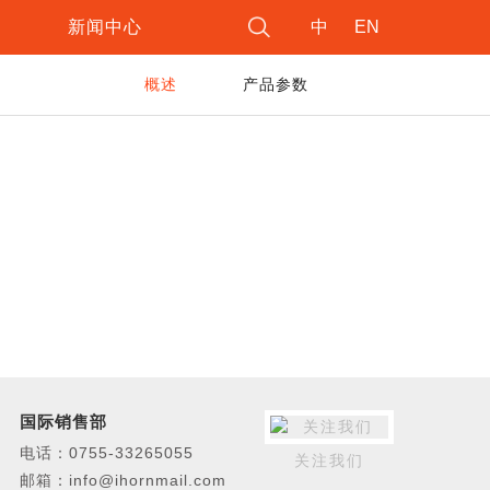
新闻中心
中
EN
概述
产品参数
公司新闻
系列产品
新品资讯
型复合入侵探测器
型主动红外探测器
型声光警号
及商业用途点型可燃气体探测器
安全报警产品
控制主机
国际销售部
键盘
电话：0755-33265055
关注我们
红外探测器
邮箱：info@ihornmail.com