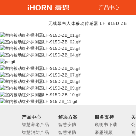
产品中心
智
无线幕帘人体移动传感器 LH-915D ZB
慧
报警主机
安
智
防
慧
总线制网络
养
智
分线制网络
老
慧
消
智
防
能
家
居
有线探测
家用可燃气
产品中心
解决方案
服务支持
关
烟雾探测器
智慧养老产品
智慧安防
说明书下载
公
一氧化碳探
智慧消防产品
智慧消防
豪恩视频
资