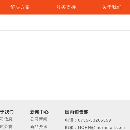
解决方案
服务支持
关于我们
智慧安防
说明书下载
公司信息
周界防范
防爆
智慧消防
豪恩视频
资质荣誉
报警主机
网络型智能脉冲电子围栏
防爆
智慧养老
常见问题解答
招贤纳士
报警主机
张力电子围栏
防爆
智能家居
售后服务
联系我们
振动光纤
防爆
周界入侵报警
电子画册
主动红外对射
工业
ODM/OEM
泄漏电缆
器
报警配件
无线
体探测器
紧急按钮
室内
于我们
新闻中心
国内销售部
门磁
无线
司信息
公司新闻
电话：0755-33265559
测器
警号警灯
室内
质荣誉
新品资讯
邮箱：HORN@ihornmail.com