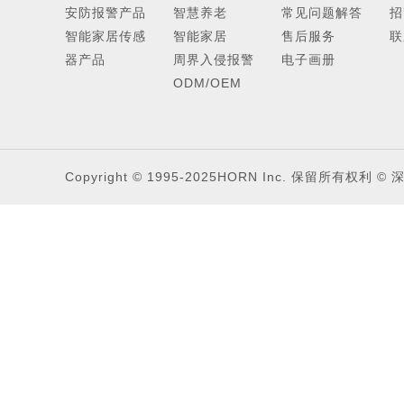
安防报警产品
智慧养老
常见问题解答
招
室内幕帘红
智能家居传感
智能家居
售后服务
联
室内广角被
器产品
周界入侵报警
电子画册
室内智能双
ODM/OEM
户外红外探
位移振动报
有线水浸探
Copyright © 1995-2025HORN Inc. 保留所有权利
© 
玻璃破碎探