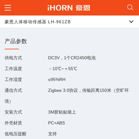
豪恩人体移动传感器 LH-961ZB
产品参数
供电方式
DC3V，1个CR2450电池
工作温度
－10℃~＋55℃
工作湿度
≤95%RH
通信方式
Zigbee 3.0协议，传输距离150米（空旷环
境）
安装方式
3M胶粘贴墙上
外壳材质
PC+ABS
低电压提醒
支持