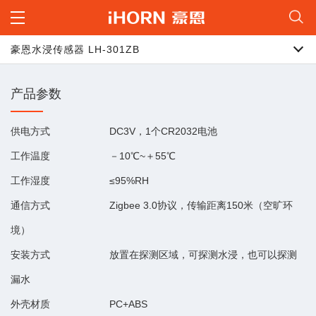
豪恩水浸传感器 LH-301ZB
产品参数
供电方式
DC3V，1个CR2032电池
工作温度
－10℃~＋55℃
工作湿度
≤95%RH
通信方式
Zigbee 3.0协议，传输距离150米（空旷环
境）
安装方式
放置在探测区域，可探测水浸，也可以探测
漏水
外壳材质
PC+ABS