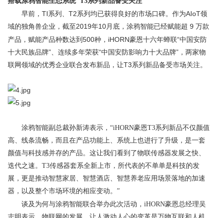
搭载涂鸦智能生态系统
T3系列新品备受关注
早前，TI系列、T2系列均已获得良好的市场口碑。作为AIoT领
域的独角兽企业
截至2019年10月底，涂鸦智能已经赋能超 9 万款
，
产品，赋能产品种数达到500种，iHORN豪恩十六年蝉联“中国安防
十大民族品牌”、连续多年荣获“中国安防影响力十大品牌”，两家物
联网领域的优秀企业联合发布新品，让T3系列新品备受市场关注。
涂鸦智能副总裁孙新涛表示，“
iHORN
豪恩T
3
系列新品不仅颜值
高、线条流畅，而且在产品功能上、系统上也进行了升级，是一套
颜值与科技感并存的产品。这让我们看到了物联传感器发展之快、
迭代之速。T
3
传感器套系全新上市，所代表的不单单是科技的发
展，更是推动智慧家居、智慧酒店、智慧养老应用场景落地的加速
器，以及整个市场环境的相应变动。”
谈及为何与涂鸦智能联合举办此次活动，
iHORN豪恩
总经理吴
志明
表示，物联网的发展，让人激动人心的变革是
万物互
联和
人机